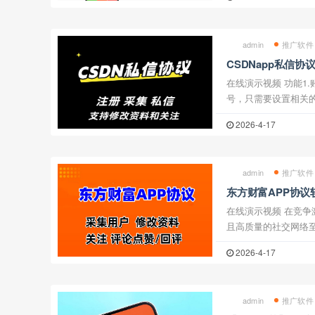
件支持批量导入手机号进
admin
推广软件
CSDNapp私信
主粉丝，私信与关
在线演示视频 功能1.账号注册软件支持自动化注册csdn账
号，只需要设置相关的参数
户软件自动采集博主和采集博
2026-4-17
件支持修改账号的昵称和
admin
推广软件
东方财富APP协
与智能互动全功能
在线演示视频 在竞争激烈的股票投资领域，拥有一个活跃
且高质量的社交网络
式不仅耗时耗力，更
2026-4-17
我们将为您深度解析一款
admin
推广软件