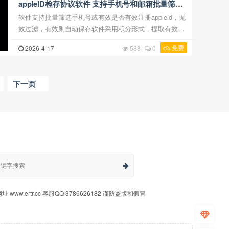
appleID检存协议软件 支持手机号和邮箱批量筛选
是否有效存在
软件支持批量筛选手机号或有效是否有效注册appleid，无
效过滤，有效则自动保存软件采用积分形式，提取有效存
在的数据消耗积分，软件支持试用，可在上方下载试用积
免费
2026-4-17
588
0
分收费：100元=20000积分 =0.005元/积分，只按有 ...
下一页
 www.ertr.cc 客服QQ 3786626182 谨防盗版和假冒