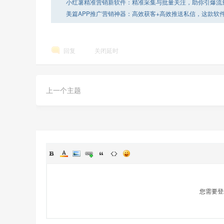
小红薯精准营销新软件：精准采集与批量关注，助你引爆流
美篇APP推广营销神器：高效获客+高效推送私信，这款软
广事半功倍
回复
关闭延时
上一个主题
您需要