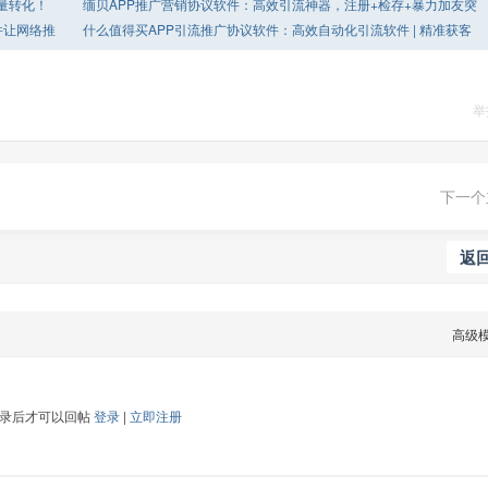
量转化！
缅贝APP推广营销协议软件：高效引流神器，注册+检存+暴力加友突
破限制！
件让网络推
什么值得买APP引流推广协议软件：高效自动化引流软件 | 精准获客
营销利器
举
下一个
返
高级
登录后才可以回帖
登录
|
立即注册