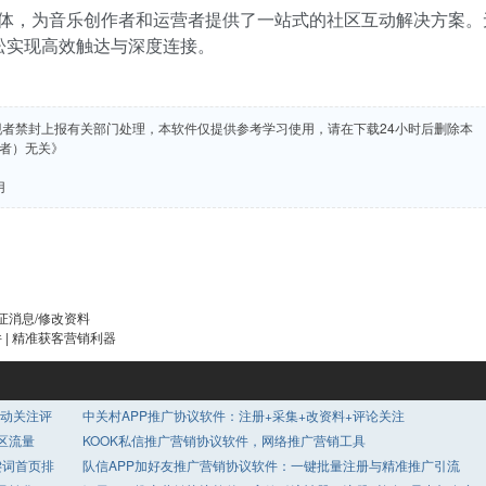
为一体，为音乐创作者和运营者提供了一站式的社区互动解决方案。
松实现高效触达与深度连接。
现者禁封上报有关部门处理，本软件仅提供参考学习使用，请在下载24小时后删除本
者）无关》
用
证消息/修改资料
| 精准获客营销利器
自动关注评
中关村APP推广协议软件：注册+采集+改资料+评论关注
区流量
KOOK私信推广营销协议软件，网络推广营销工具
键词首页排
队信APP加好友推广营销协议软件：一键批量注册与精准推广引流