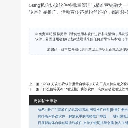
5sing私信协议软件将批量管理与精准营销融
论是作品推广、活动宣传还是粉丝维护，都能轻
© 免责声明 温馨提示《请勿使用本软件进行非法活动，凡发
软件，若因使用者触犯法律法规带来的任何后果均与本站（作
若您已下载本软件则代表同意以上声明且正规合法使
上一篇：
QQ加好友协议软件批量自动添加好友工具支持自定义验
下一篇：
什么值得买APP引流推广协议软件：高效自动化引流软件 
更多帖子推荐
AcFun推广引流软件|A站营销脚本|网络推广软件|批量注册
论点赞工具
虎扑热评协议软件：解放双手的网络推广神器，一键引爆社
百度智能体自动创建协议软件 支持关键词批量创建 抢占关
名流量