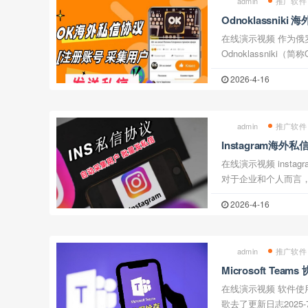
admin
推广软件
Odnoklassni
注册账号 采集用户
在线演示视频 作为俄罗斯本土最大的社交平台之一，
Odnoklassniki
进军东欧市场的黄金
2026-4-16
推出新一代自动化营销
admin
推广软件
Instagram海
户 批量发送私信
在线演示视频 instagram是一个全球性的社交媒体平台，
对于企业和个人而言，开
一项活动。为了帮助用户
2026-4-16
推广，Instagram
admin
推广软件
Microsoft Te
私信 陌生人拉群等
在线演示视频 软件使用的是微软邮箱账号，教程说错成谷
歌去了更新日志2025-7