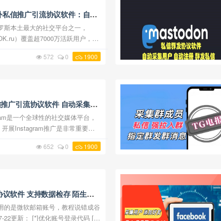
ki 海外私信推广引流协议软件：自动
 发送私信
（简称OK.ru）覆盖超7000万活跃用户，是
流量入口。针对海外营销场景，我们
572
0
1900
工具，深度整合账号管理、用 ...
外私信推广引流协议软件 自动采集用
展Instagram推广是非常重要的
更好地实现Instagram海外网络
652
0
1900
引流协议软件应运而生。下面我们 ...
ams 协议软件 支持数据检存 陌生人
功能
-22更新： [*]优化账号登录代码 [*]