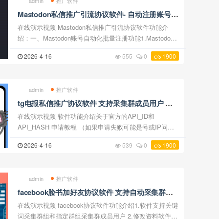
admin
推广软件
Mastodon私信推广引流协议软件- 自动注册账号、
采集用户批量发送私信推广
在线演示视频 Mastodon私信推广引流协议软件功能介
绍：一、Mastodon账号自动化批量注册功能1.Mastodon
私信推广引流协议软件支持自动注册账号，只需要导入开
2026-4-16
555
0
1900
通pop的邮箱，配置好打码和海外代理网络，软件就会 ...
admin
推广软件
tg电报私信推广协议软件 支持采集群成员用户 批
量发送私信 强拉陌生人进群 和群消息发送
在线演示视频 软件功能介绍关于官方的API_ID和
API_HASH 申请教程 （如果申请失败可能是号或IP问
题，具体谷歌搜索【 https://www.google.com.hk/search?
2026-4-16
539
0
1900
q=telegram api申请error】 解决，也可以购买带开发者AP
...
admin
推广软件
facebook脸书加好友协议软件 支持自动采集群组
成员用户 修改资料 批量添加好友
在线演示视频 facebook协议软件功能介绍1.软件支持关键
词采集群组和指定群组采集群成员用户 2.修改资料软件支