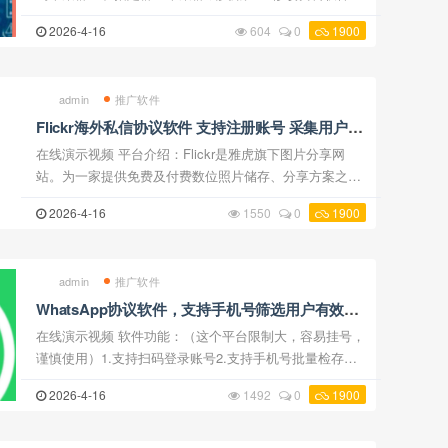
持修改账号的头像和签名资料3.添加好友软件支持对采集
2026-4-16
604
0
1900
到的用户批量添加好友请求，添加对方后，对 ...
admin
推广软件
Flickr海外私信协议软件 支持注册账号 采集用户
陌生人私信和关注等功能
在线演示视频 平台介绍：Flickr是雅虎旗下图片分享网
站。为一家提供免费及付费数位照片储存、分享方案之线
上服务，也提供网络社群服务的平台。其重要特点就是基
2026-4-16
1550
0
1900
于社会网络的人际关系的拓展与内容的组织。这个网 ...
admin
推广软件
WhatsApp协议软件，支持手机号筛选用户有效存
在和陌生人强制私信
在线演示视频 软件功能：（这个平台限制大，容易挂号，
谨慎使用）1.支持扫码登录账号2.支持手机号批量检存是
否为WhatsApp有效存在用户 3.支持陌生人强制私信支持
2026-4-16
1492
0
1900
批量对陌生人发送文字和图片私信消息，支持单 ...