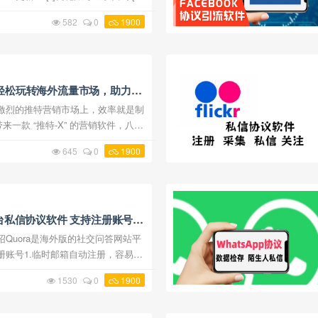
*]修复拉群失败问题 2025-9-8更
582
0
1900
，轻松玩转海外流量市场，助力自
一款 “推特-X” 的营销软件，八大
启 “躺赢” 模式，轻松玩转推特流量
645
0
1900
.发帖艾特功能已失 ...
平台私信协议软件 支持注册账号
 发送私信和评论点赞
册账号1.临时邮箱自动注册，容易死
箱注册2.自定义邮箱注册，软件支
1530
0
1900
微软邮箱，163邮箱等注 ...