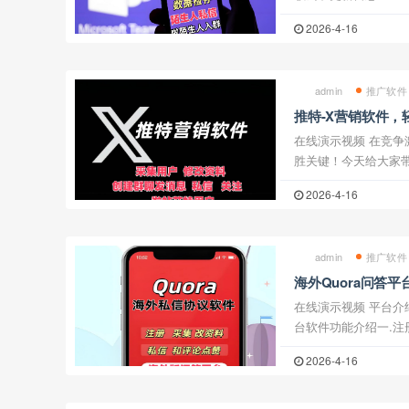
新增拉群后自动退出群 [
2026-4-16
新：1.修 ...
admin
推广软件
推特-X营销软件
动化营销推广软件
在线演示视频 在竞争激烈的推特营销市场上，效率就是制
胜关键！今天给大家带来
功能拉满，助你一键开
2026-4-16
池！2025-7-30更新1
admin
推广软件
海外Quora问答
采集用户 修改资料
在线演示视频 平台介绍Quora是海外版的社交问答网站平
台软件功能介绍一.注
号，推荐使用自定义邮
2026-4-16
持使用你自定义的邮箱如