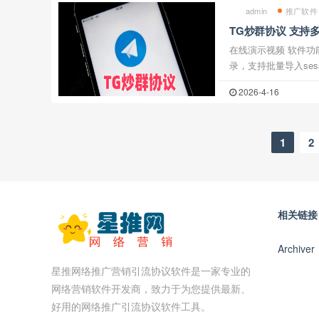
admin
推广软件
TG炒群协议 支持
在线演示视频 软件功能：一，账号登录支持使用验证码登
录，支持批量导入ses
自动读取自身账号的
2026-4-16
息内容支持文字消息和
1
2
相关链接
Archiver
星推网络推广营销引流协议软件是一家专业的
网络营销软件开发商，致力于为您提供最新、
好用的网络推广引流协议软件工具。