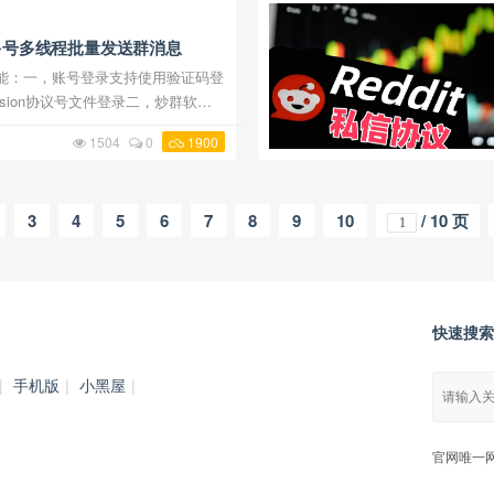
多号多线程批量发送群消息
sion协议号文件登录二，炒群软件
群列表，进行批量发送群消息，群消
1504
0
1900
图文消息，支持设置每一 ...
3
4
5
6
7
8
9
10
/ 10 页
快速搜索
|
手机版
|
小黑屋
|
官网唯一网址