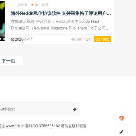
admin
推广软件
海外Reddit私信协议软件 支持采集帖子评论用户
批量发送私信
在线演示视频 平台介绍：Reddit是美国Condé Nast
Digital公司（Advance Magazine Publishers Inc子公司）
运营的社交新闻站点，用户（redditors）可分享链接或发
2026-4-17
596
0
1900
布原创内容，通过投票机制决定内容排序形成在 ...
下一页
 www.ertr.cc 客服QQ 3786626182 谨防盗版和假冒