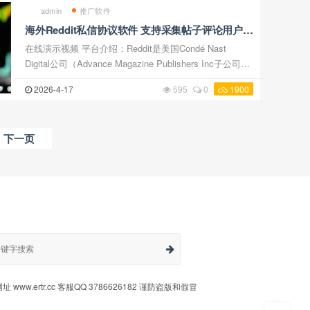
admin
推广软件
海外Reddit私信协议软件 支持采集帖子评论用户
批量发送私信
在线演示视频 平台介绍：Reddit是美国Condé Nast
Digital公司（Advance Magazine Publishers Inc子公司）
运营的社交新闻站点，用户（redditors）可分享链接或发
2026-4-17
595
0
1900
布原创内容，通过投票机制决定内容排序形成在 ...
下一页
 www.ertr.cc 客服QQ 3786626182 谨防盗版和假冒