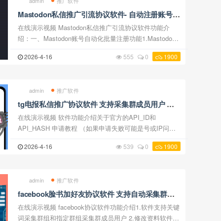
admin
推广软件
Mastodon私信推广引流协议软件- 自动注册账号、
采集用户批量发送私信推广
在线演示视频 Mastodon私信推广引流协议软件功能介
绍：一、Mastodon账号自动化批量注册功能1.Mastodon
私信推广引流协议软件支持自动注册账号，只需要导入开
2026-4-16
555
0
1900
通pop的邮箱，配置好打码和海外代理网络，软件就会 ...
admin
推广软件
tg电报私信推广协议软件 支持采集群成员用户 批
量发送私信 强拉陌生人进群 和群消息发送
在线演示视频 软件功能介绍关于官方的API_ID和
API_HASH 申请教程 （如果申请失败可能是号或IP问
题，具体谷歌搜索【 https://www.google.com.hk/search?
2026-4-16
539
0
1900
q=telegram api申请error】 解决，也可以购买带开发者AP
...
admin
推广软件
facebook脸书加好友协议软件 支持自动采集群组
成员用户 修改资料 批量添加好友
在线演示视频 facebook协议软件功能介绍1.软件支持关键
词采集群组和指定群组采集群成员用户 2.修改资料软件支