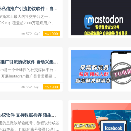
ki 海外私信推广引流协议软件：自动
 发送私信
（简称OK.ru）覆盖超7000万活跃用户，是
流量入口。针对海外营销场景，我们
572
0
1900
工具，深度整合账号管理、用 ...
外私信推广引流协议软件 自动采集用
展Instagram推广是非常重要的
更好地实现Instagram海外网络
652
0
1900
引流协议软件应运而生。下面我们 ...
ams 协议软件 支持数据检存 陌生人
功能
-22更新： [*]优化账号登录代码 [*]