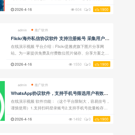
持修改账号的头像和签名资料3.添加好友软件支持对采集
2026-4-16
604
0
1900
到的用户批量添加好友请求，添加对方后，对 ...
admin
推广软件
Flickr海外私信协议软件 支持注册账号 采集用户
陌生人私信和关注等功能
在线演示视频 平台介绍：Flickr是雅虎旗下图片分享网
站。为一家提供免费及付费数位照片储存、分享方案之线
上服务，也提供网络社群服务的平台。其重要特点就是基
2026-4-16
1550
0
1900
于社会网络的人际关系的拓展与内容的组织。这个网 ...
admin
推广软件
WhatsApp协议软件，支持手机号筛选用户有效存
在和陌生人强制私信
在线演示视频 软件功能：（这个平台限制大，容易挂号，
谨慎使用）1.支持扫码登录账号2.支持手机号批量检存是
否为WhatsApp有效存在用户 3.支持陌生人强制私信支持
2026-4-16
1492
0
1900
批量对陌生人发送文字和图片私信消息，支持单 ...