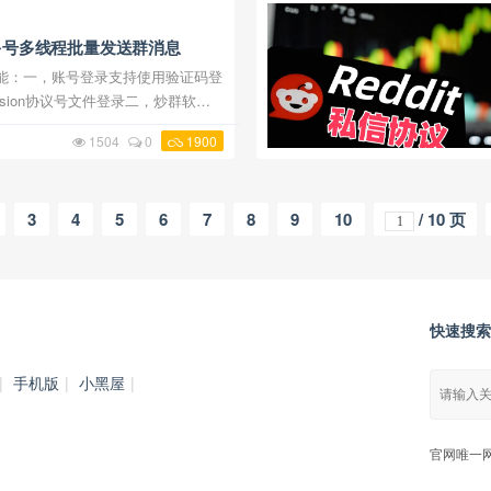
多号多线程批量发送群消息
sion协议号文件登录二，炒群软件
群列表，进行批量发送群消息，群消
1504
0
1900
图文消息，支持设置每一 ...
3
4
5
6
7
8
9
10
/ 10 页
快速搜索
|
手机版
|
小黑屋
|
官网唯一网址