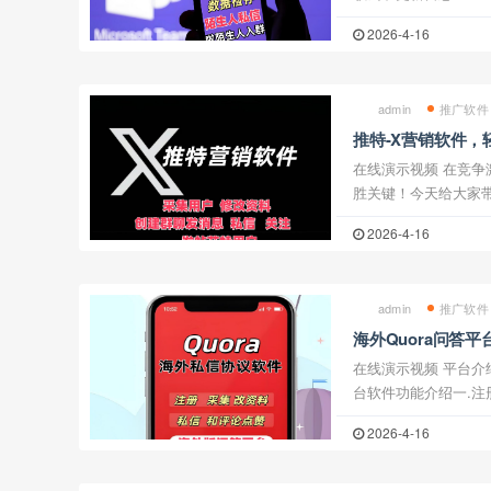
新增拉群后自动退出群 [
2026-4-16
新：1.修 ...
admin
推广软件
推特-X营销软件
动化营销推广软件
在线演示视频 在竞争激烈的推特营销市场上，效率就是制
胜关键！今天给大家带来
功能拉满，助你一键开
2026-4-16
池！2025-7-30更新1
admin
推广软件
海外Quora问答
采集用户 修改资料
在线演示视频 平台介绍Quora是海外版的社交问答网站平
台软件功能介绍一.注
号，推荐使用自定义邮
2026-4-16
持使用你自定义的邮箱如