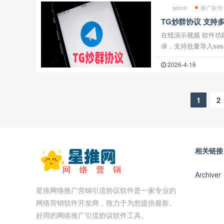
admin
推广软件
TG炒群协议 支持
在线演示视频 软件功能：一，账号登录支持使用验证码登
录，支持批量导入ses
自动读取自身账号的
2026-4-16
息内容支持文字消息和
1
2
相关链接
Archiver
星推网络推广营销引流协议软件是一家专业的
网络营销软件开发商，致力于为您提供最新、
好用的网络推广引流协议软件工具。