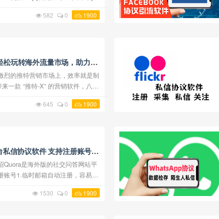
*]修复拉群失败问题 2025-9-8更
582
0
1900
，轻松玩转海外流量市场，助力自
一款 “推特-X” 的营销软件，八大
启 “躺赢” 模式，轻松玩转推特流量
645
0
1900
.发帖艾特功能已失 ...
平台私信协议软件 支持注册账号
 发送私信和评论点赞
册账号1.临时邮箱自动注册，容易死
箱注册2.自定义邮箱注册，软件支
1530
0
1900
微软邮箱，163邮箱等注 ...