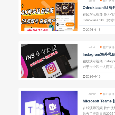
admin
推广软件
Odnoklassni
注册账号 采集用户
在线演示视频 作为俄罗斯本土最大的社交平台之一，
Odnoklassniki
进军东欧市场的黄金
2026-4-16
推出新一代自动化营销
admin
推广软件
Instagram海
户 批量发送私信
在线演示视频 instagram是一个全球性的社交媒体平台，
对于企业和个人而言，开
一项活动。为了帮助用户
2026-4-16
推广，Instagram
admin
推广软件
Microsoft Te
私信 陌生人拉群等
在线演示视频 软件使用的是微软邮箱账号，教程说错成谷
歌去了更新日志2025-7